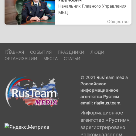
Начальник Главного Управления
МВД
Общество
ГЛАВНАЯ
СОБЫТИЯ
ПРАЗДНИКИ
ЛЮДИ
ОРГАНИЗАЦИИ
МЕСТА
СТАТЬИ
© 2021
RusTeam.media
Российское
информационное
агентство Рустим
email:
ria@rus.team
.
Информационное
агентство «Рустим»,
зарегистрировано
Роскомнадзором,