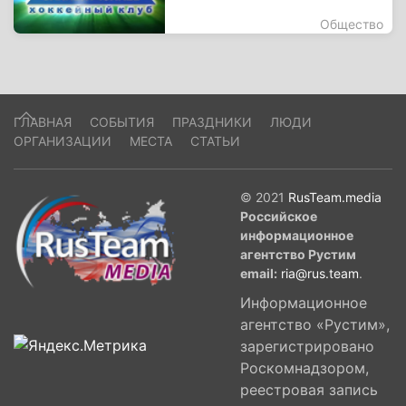
Общество
ГЛАВНАЯ
СОБЫТИЯ
ПРАЗДНИКИ
ЛЮДИ
ОРГАНИЗАЦИИ
МЕСТА
СТАТЬИ
© 2021
RusTeam.media
Российское
информационное
агентство Рустим
email:
ria@rus.team
.
Информационное
агентство «Рустим»,
зарегистрировано
Роскомнадзором,
реестровая запись