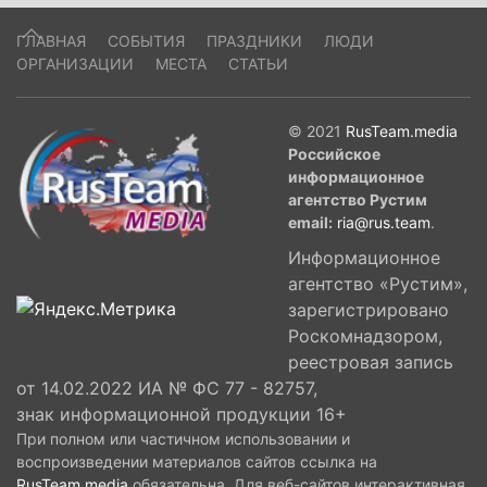
ГЛАВНАЯ
СОБЫТИЯ
ПРАЗДНИКИ
ЛЮДИ
ОРГАНИЗАЦИИ
МЕСТА
СТАТЬИ
© 2021
RusTeam.media
Российское
информационное
агентство Рустим
email:
ria@rus.team
.
Информационное
агентство «Рустим»,
зарегистрировано
Роскомнадзором,
реестровая запись
от 14.02.2022 ИА № ФС 77 - 82757,
знак информационной продукции 16+
При полном или частичном использовании и
воспроизведении материалов сайтов ссылка на
RusTeam.media
обязательна. Для веб-сайтов интерактивная