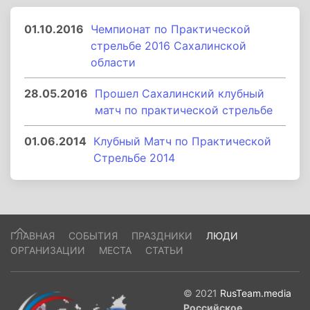
01.10.2016
Чемпионат по Практической
стрельбе 2016 Сахалинской
области
28.05.2016
Прошел Сахалинский клубный
матч по практической стрельбе
01.06.2014
Клубный Матч по Практической
Стрельбе 2014
ГЛАВНАЯ
СОБЫТИЯ
ПРАЗДНИКИ
ЛЮДИ
ОРГАНИЗАЦИИ
МЕСТА
СТАТЬИ
© 2021
RusTeam.media
Российское