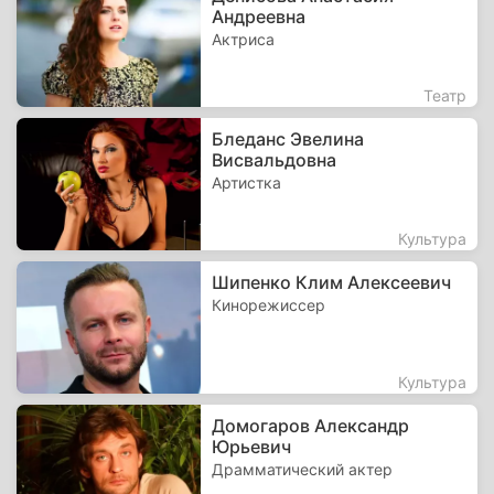
Андреевна
Актриса
Театр
Бледанс Эвелина
Висвальдовна
Артистка
Культура
Шипенко Клим Алексеевич
Кинорежиссер
Культура
Домогаров Александр
Юрьевич
Драмматический актер