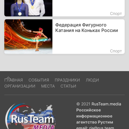
Спорт
Федерация Фигурного
Катания на Коньках России
Спорт
ГЛАВНАЯ
СОБЫТИЯ
ПРАЗДНИКИ
ЛЮДИ
ОРГАНИЗАЦИИ
МЕСТА
СТАТЬИ
© 2021
RusTeam.media
Российское
информационное
агентство Рустим
email:
ria@rus.team
.