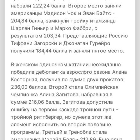
набрали 222,24 балла. Второе место заняли
американцы Мэдисон Чок и Эван Бэйтс -
204,84 балла, замкнули тройку итальянцы
Шарлен Гиньяр и Марко Фаббри, с
результатом 203,34. Представляющие Россию
Тиффани Загорски и Джонатан Гурейро
получили 184,44 балла и заняли пятое место.
В женском одиночном катании неожиданно
победила дебютантка взрослого сезона Алена
Косторная, получив по сумме двух прокатов
236,00 баллов. Второй стала Олимпийская
чемпионка Алина Загитова, набравшая в
сумме 216,06 балла. Загитова допустила
ошибку на первом каскаде тройной лутц -
тройной риттбергер, но сумела этот же
элемент исполнить во второй половине
программы. Третьей в Гренобле стала
американка Мэрайя Белл - 212,89. Еще одна