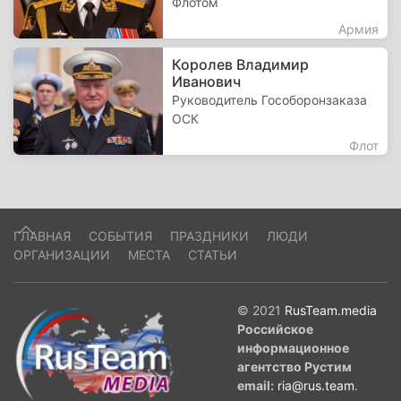
Флотом
Армия
Королев Владимир
Иванович
Руководитель Гособоронзаказа
ОСК
Флот
ГЛАВНАЯ
СОБЫТИЯ
ПРАЗДНИКИ
ЛЮДИ
ОРГАНИЗАЦИИ
МЕСТА
СТАТЬИ
© 2021
RusTeam.media
Российское
информационное
агентство Рустим
email:
ria@rus.team
.