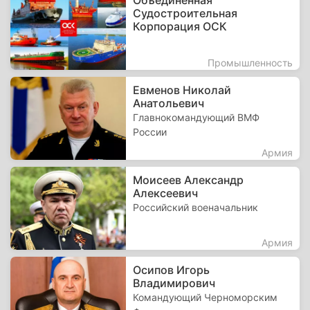
Объединённая
Судостроительная
Корпорация ОСК
Промышленность
Евменов Николай
Анатольевич
Главнокомандующий ВМФ
России
Армия
Моисеев Александр
Алексеевич
Российский военачальник
Армия
Осипов Игорь
Владимирович
Командующий Черноморским