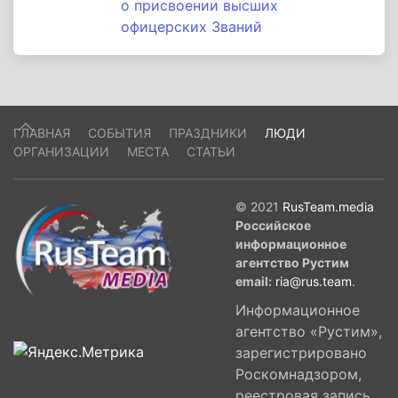
о присвоении высших
офицерских Званий
ГЛАВНАЯ
СОБЫТИЯ
ПРАЗДНИКИ
ЛЮДИ
ОРГАНИЗАЦИИ
МЕСТА
СТАТЬИ
© 2021
RusTeam.media
Российское
информационное
агентство Рустим
email:
ria@rus.team
.
Информационное
агентство «Рустим»,
зарегистрировано
Роскомнадзором,
реестровая запись