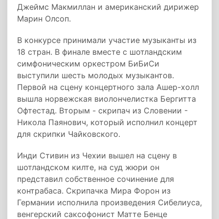
Джеймс Макмиллан и американский дирижер
Марин Олсоп.
В конкурсе принимали участие музыканты из
18 стран. В финале вместе с шотландским
симфоническим оркестром БиБиСи
выступили шесть молодых музыкантов.
Первой на сцену концертного зала Ашер-холл
вышла норвежская виолончелистка Бергитта
Офтестад. Вторым - скрипач из Словении -
Никола Паянович, который исполнил концерт
для скрипки Чайковского.
Инди Стивин из Чехии вышел на сцену в
шотландском килте, на суд жюри он
представил собственное сочинение для
контрабаса. Скрипачка Мира Форон из
Германии исполнила произведения Сибелиуса,
венгерский саксофонист Матте Бенце