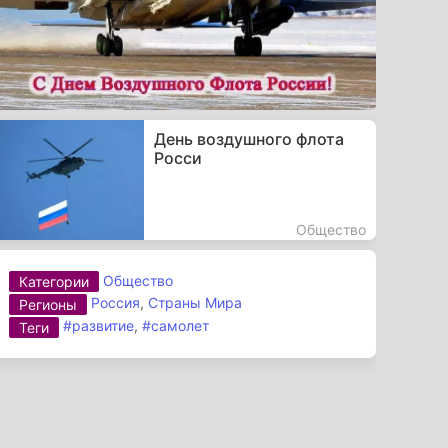
День воздушного флота
Росси
Общество
Общество
Категории
Россия
,
Страны Мира
Регионы
#развитие
,
#самолет
Теги