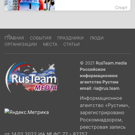
Спорт
ГЛАВНАЯ
СОБЫТИЯ
ПРАЗДНИКИ
ЛЮДИ
ОРГАНИЗАЦИИ
МЕСТА
СТАТЬИ
© 2021
RusTeam.media
Российское
информационное
агентство Рустим
email:
ria@rus.team
.
Информационное
агентство «Рустим»,
зарегистрировано
Роскомнадзором,
реестровая запись
от 14.02.2022 ИА № ФС 77 - 82757,