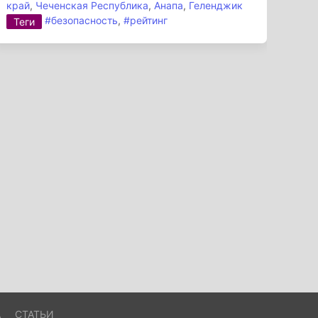
край
,
Чеченская Республика
,
Анапа
,
Геленджик
#безопасность
,
#рейтинг
Теги
А
СТАТЬИ