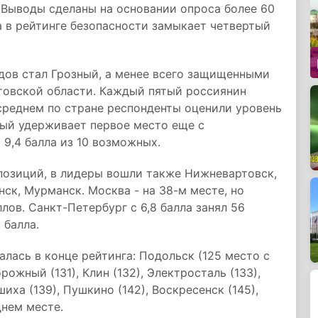
. Выводы сделаны на основании опроса более 60
а в рейтинге безопасности замыкает четвертый
ов стал Грозный, а менее всего защищенными
товской области. Каждый пятый россиянин
 среднем по стране респонденты оценили уровень
ный удерживает первое место еще с
 9,4 балла из 10 возможных.
 позиций, в лидеры вошли также Нижневартовск,
нск, Мурманск. Москва - на 38-м месте, но
ллов. Санкт-Петербург с 6,8 балла занял 56
 балла.
лась в конце рейтинга: Подольск (125 место с
орожный (131), Клин (132), Электросталь (133),
иха (139), Пушкино (142), Воскресенск (145),
днем месте.