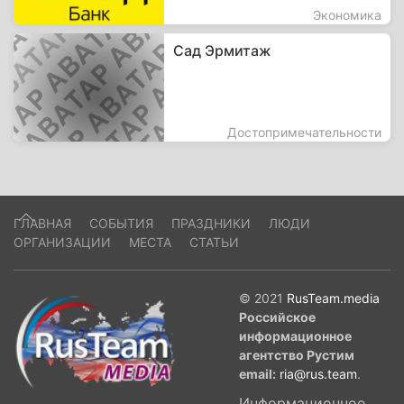
Экономика
Сад Эрмитаж
Достопримечательности
ГЛАВНАЯ
СОБЫТИЯ
ПРАЗДНИКИ
ЛЮДИ
ОРГАНИЗАЦИИ
МЕСТА
СТАТЬИ
© 2021
RusTeam.media
Российское
информационное
агентство Рустим
email:
ria@rus.team
.
Информационное