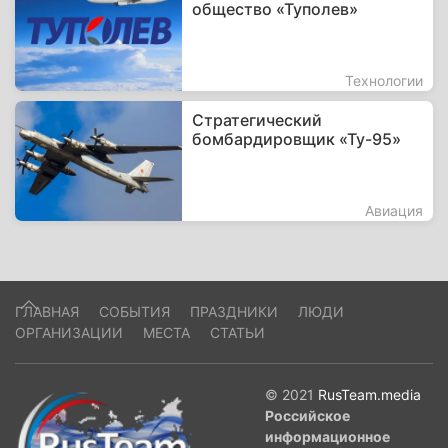
общество «Туполев»
Технологии
Стратегический
бомбардировщик «Ту-95»
Авиация
ГЛАВНАЯ
СОБЫТИЯ
ПРАЗДНИКИ
ЛЮДИ
ОРГАНИЗАЦИИ
МЕСТА
СТАТЬИ
© 2021
RusTeam.media
Российское
информационное