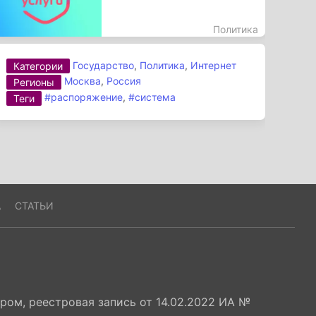
Политика
Государство
,
Политика
,
Интернет
Категории
Москва
,
Россия
Регионы
#распоряжение
,
#система
Теги
А
СТАТЬИ
ом, реестровая запись от 14.02.2022 ИА №