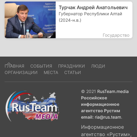
Турчак Андрей Анатольевич
Губернатор Республики Алтай
(2024-н.в.)
Государство
ГЛАВНАЯ
СОБЫТИЯ
ПРАЗДНИКИ
ЛЮДИ
ОРГАНИЗАЦИИ
МЕСТА
СТАТЬИ
© 2021
RusTeam.media
Российское
информационное
агентство Рустим
email:
ria@rus.team
.
Информационное
агентство «Рустим»,