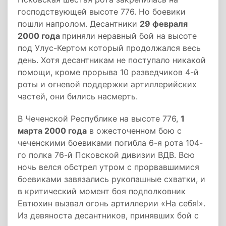
господствующей высоте 776. Но боевики
пошли напролом. Десантники
29 февраля
2000 года
приняли неравный бой на высоте
под Улус-Кертом который продолжался весь
день. Хотя десантникам не поступало никакой
помощи, кроме прорыва 10 разведчиков 4-й
роты и огневой поддержки артиллерийских
частей, они бились насмерть.
В Чеченской Республике на высоте 776,
1
марта 2000 года
в ожесточенном бою с
чеченскими боевиками погибла 6-я рота 104-
го полка 76-й Псковской дивизии ВДВ. Всю
ночь велся обстрел утром с прорвавшимися
боевиками завязались рукопашные схватки, и
в критический момент боя подполковник
Евтюхин вызвал огонь артиллерии «На себя!».
Из девяноста десантников, принявших бой с