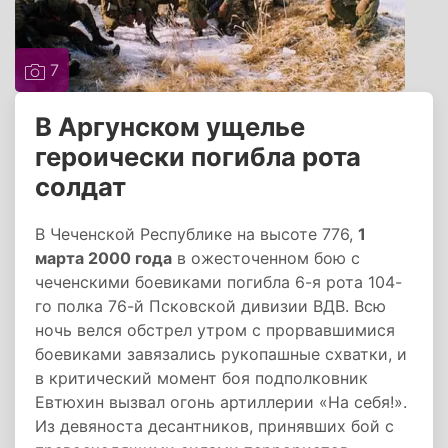
7
В Аргунском ущелье
героически погибла рота
солдат
В Чеченской Республике на высоте 776,
1
марта 2000 года
в ожесточенном бою с
чеченскими боевиками погибла 6-я рота 104-
го полка 76-й Псковской дивизии ВДВ. Всю
ночь велся обстрел утром с прорвавшимися
боевиками завязались рукопашные схватки, и
в критический момент боя подполковник
Евтюхин вызвал огонь артиллерии «На себя!».
Из девяноста десантников, принявших бой с