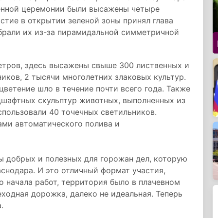
енной церемонии были высажены четыре
стие в открытии зеленой зоны принял глава
брали их из-за пирамидальной симметричной
етров, здесь высажены свыше 300 лиственных и
ников, 2 тысячи многолетних злаковых культур.
цветение шло в течение почти всего года. Также
дшафтных скульптур животных, выполненных из
использовали 40 точечных светильников.
ами автоматического полива и
ы добрых и полезных для горожан дел, которую
снодара. И это отличный формат участия,
о начала работ, территория было в плачевном
еходная дорожка, далеко не идеальная. Теперь
.