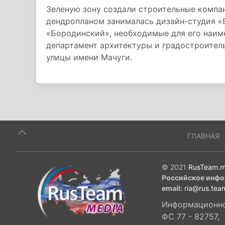
Зеленую зону создали строительные комп
дендропланом занималась дизайн-студия «В
«Бородинский», необходимые для его наим
департамент архитектуры и градостроитель
улицы имени Мачуги.
ГЛАВНАЯ
© 2021
RusTeam.m
Российское инфо
email:
ria@rus.tea
Информационное
ФС 77 - 82757,