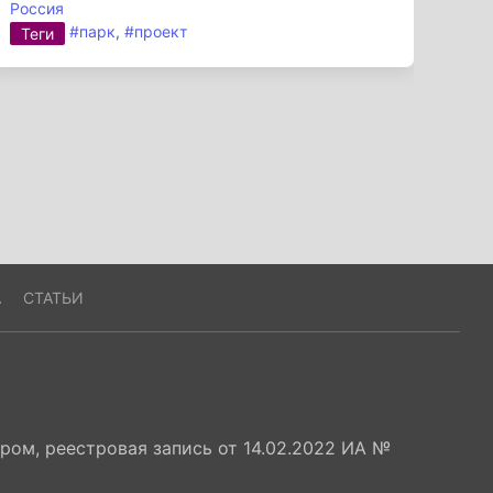
Россия
#парк
,
#проект
Теги
А
СТАТЬИ
ом, реестровая запись от 14.02.2022 ИА №