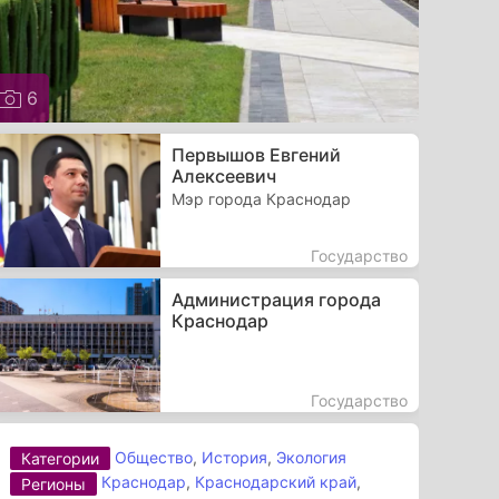
6
Первышов Евгений
Алексеевич
Мэр города Краснодар
Государство
Администрация города
Краснодар
Государство
Общество
,
История
,
Экология
Категории
Краснодар
,
Краснодарский край
,
Регионы