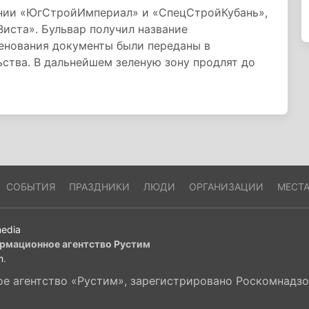
ании «ЮгСтройИмпериал» и «СпецСтройКубань»,
иста». Бульвар получил название
енования документы были переданы в
ства. В дальнейшем зеленую зону продлят до
СОБЫТИЯ
ПРАЗДНИКИ
ЛЮДИ
ОРГАНИЗАЦИИ
МЕСТ
edia
рмационное агентство Рустим
m
.
 агентство «Рустим», зарегистрировано Роскомнадзор