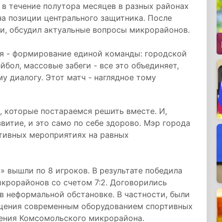
 в течение полутора месяцев в разных районах
на позиции центрального защитника. После
ми, обсудил актуальные вопросы микрорайонов.
дея - формирование единой команды: городской
йбол, массовые забеги - все это объединяет,
у диалогу. Этот матч - наглядное тому
 которые постараемся решить вместе. И,
звитие, и это само по себе здорово. Мэр города
ртивных мероприятиях на равных
» вышли по 8 игроков. В результате победила
крорайонов со счетом 7:2. Договорились
в неформальной обстановке. В частности, были
щения современным оборудованием спортивных
ения Комсомольского микрорайона.