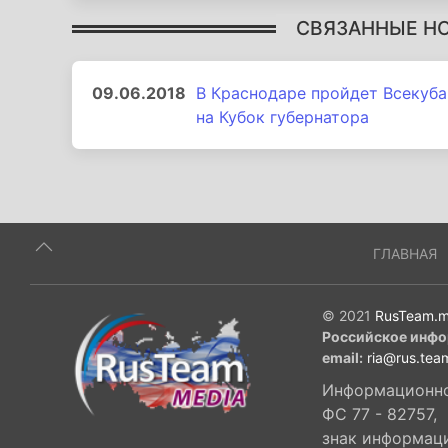
СВЯЗАННЫЕ Н
09.06.2018
В Краснодаре пройдет Всекуба
на Кубок губернатора
ГЛАВНАЯ
© 2021
RusTeam.m
Российское инфо
email:
ria@rus.tea
Информационное
ФС 77 - 82757,
знак информац