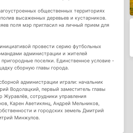
 благоустроенных общественных территориях
 полив высаженных деревьев и кустарников.
зяев поля мэр пригласил на личный прием для
 инициативой провести серию футбольных
омандами администрации и жителей
 пригородные поселки. Единственное условие -
щадку сборную главы города.
сборной администрации играли: начальник
рий Водолацкий, первый заместитель главы
р Журавлёв, сотрудники управления
ов, Карен Аветикянц, Андрей Мельников,
обственности и городских земель Дмитрий
итрий Минжулов.