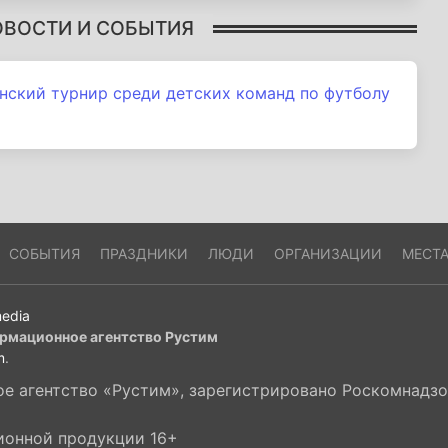
ОВОСТИ И СОБЫТИЯ
нский турнир среди детских команд по футболу
СОБЫТИЯ
ПРАЗДНИКИ
ЛЮДИ
ОРГАНИЗАЦИИ
МЕСТ
edia
рмационное агентство Рустим
m
.
 агентство «Рустим», зарегистрировано Роскомнадзор
ионной продукции 16+