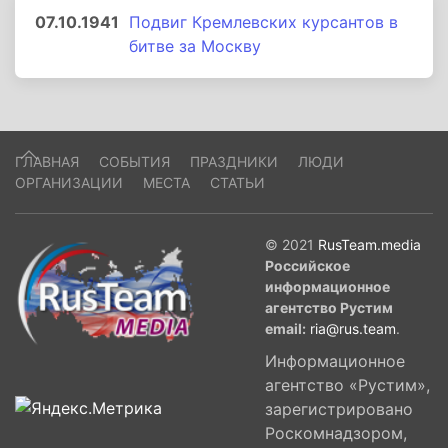
07.10.1941
Подвиг Кремлевских курсантов в
битве за Москву
ГЛАВНАЯ
СОБЫТИЯ
ПРАЗДНИКИ
ЛЮДИ
ОРГАНИЗАЦИИ
МЕСТА
СТАТЬИ
© 2021
RusTeam.media
Российское
информационное
агентство Рустим
email:
ria@rus.team
.
Информационное
агентство «Рустим»,
зарегистрировано
Роскомнадзором,