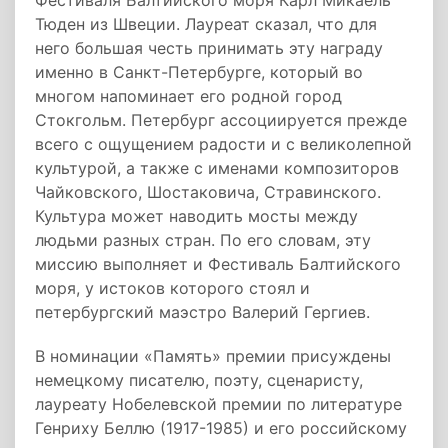
Фестиваля Балтийского моря Карл Микаель
Тюден из Швеции. Лауреат сказал, что для
него большая честь принимать эту награду
именно в Санкт-Петербурге, который во
многом напоминает его родной город
Стокгольм. Петербург ассоциируется прежде
всего с ощущением радости и с великолепной
культурой, а также с именами композиторов
Чайковского, Шостаковича, Стравинского.
Культура может наводить мосты между
людьми разных стран. По его словам, эту
миссию выполняет и Фестиваль Балтийского
моря, у истоков которого стоял и
петербургский маэстро Валерий Гергиев.
В номинации «Память» премии присуждены
немецкому писателю, поэту, сценаристу,
лауреату Нобелевской премии по литературе
Генриху Беллю (1917-1985) и его российскому