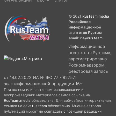
ОРГАНИЗАЦИИ
МЕСТА
СТАТЬИ
© 2021
RusTeam.media
Российское
информационное
агентство Рустим
email:
ria@rus.team
.
Информационное
агентство «Рустим»,
зарегистрировано
Роскомнадзором,
реестровая запись
от 14.02.2022 ИА № ФС 77 - 82757,
знак информационной продукции 16+
При полном или частичном использовании и
воспроизведении материалов сайтов ссылка на
RusTeam.media
обязательна. Для веб-сайтов интерактивная
ссылка на сайт
rus.team
обязательна. Мнение авторов
публикаций может не совпадать с позицией редакции