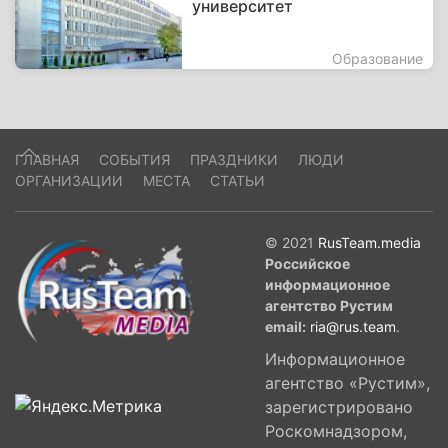
университет
Образование
ГЛАВНАЯ
СОБЫТИЯ
ПРАЗДНИКИ
ЛЮДИ
ОРГАНИЗАЦИИ
МЕСТА
СТАТЬИ
© 2021
RusTeam.media
Российское
информационное
агентство Рустим
email:
ria@rus.team
.
Информационное
агентство «Рустим»,
зарегистрировано
Роскомнадзором,