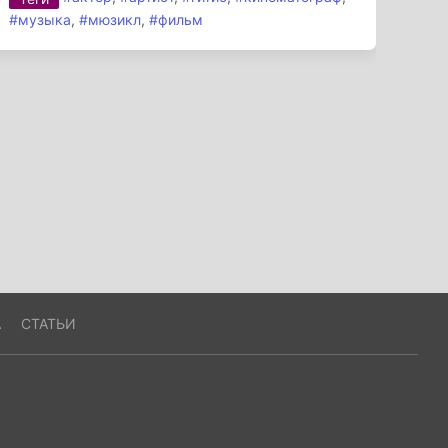
#музыка
,
#мюзикл
,
#фильм
А
СТАТЬИ