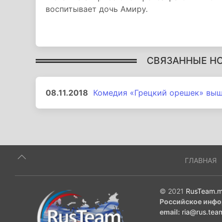
воспитывает дочь Амиру.
СВЯЗАННЫЕ Н
08.11.2018
Комедия «Грецкий орешек» выш
ГЛАВНАЯ
© 2021
RusTeam.m
Российское инфо
email:
ria@rus.tea