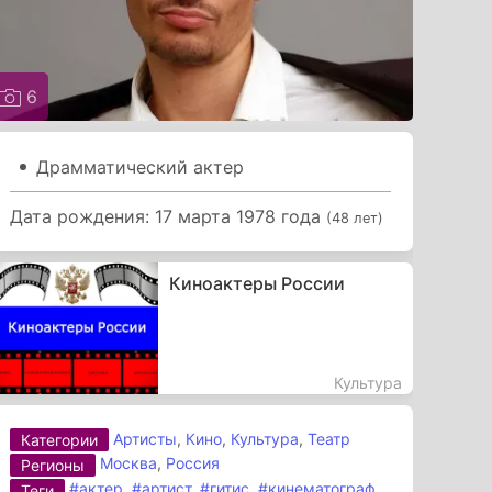
6
Драмматический актер
Дата рождения: 17 марта 1978 года
(48 лет)
Киноактеры России
Культура
Артисты
,
Кино
,
Культура
,
Театр
Категории
Москва
,
Россия
Регионы
#актер
,
#артист
,
#гитис
,
#кинематограф
,
Теги