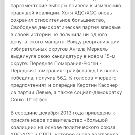
парламентские выборы привели к изменению
правящей коалиции. Хотя ХДС/ХСС вновь
сохранил относительное большинство,
Свободная демократическая партия впервые
в своей истории не получила ни одного
депутатского мандата. Ввиду реорганизации
избирательных округов Ангела Меркель
выдвинула свою кандидатуру в новом 15-м
округе: Передняя Померания-Рюген -
Передняя Померания-Грайфсвальд I и вновь
победила, получив 56,2 % голосов «первого
предпочтения» и опередив Керстин Касснер
из партии Левые, а также социал-демократку
Соню Штеффен.
В середине декабря 2013 года приведено к
присяге новое правительство «большой
коалиции» на основе политического союза
ХДС/ХСС и СДПГ, которое снова возглавила