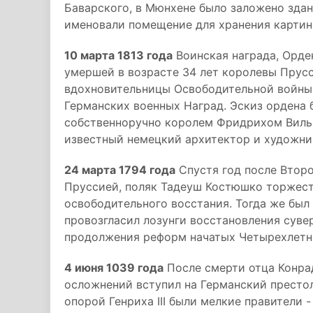
Баварского, в Мюнхене было заложено здан
именовали помещение для хранения картин 
10 марта 1813 года
Воинская награда, Орде
умершей в возрасте 34 лет королевы Прус
вдохновительницы Освободительной войны 
Германских военных Наград. Эскиз ордена 
собственноручно королем Фридрихом Вильг
известный немецкий архитектор и художни
24 марта 1794 года
Спустя год после Втор
Пруссией, поляк Тадеуш Костюшко торжест
освободительного восстания. Тогда же был
провозгласил лозунги восстановления суве
продолжения реформ начатых Четырехлетн
4 июня 1039 года
После смерти отца Конрада
осложнений вступил на Германский престол
опорой Генриха III были мелкие правители 