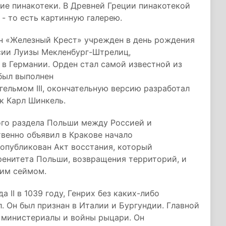
ие пинакотеки. В Древней Греции пинакотекой
- то есть картинную галерею.
н «Железный Крест» учрежден в день рождения
сии Луизы Мекленбург-Штрелиц,
в Германии. Орден стал самой известной из
был выполнен
ельмом III, окончательную версию разработал
к Карл Шинкель.
ого раздела Польши между Россией и
венно объявил в Кракове начало
 опубликован Акт восстания, который
ренитета Польши, возвращения территорий, и
им сеймом.
 II в 1039 году, Генрих без каких-либо
. Он был признан в Италии и Бургундии. Главной
- министериалы и войны рыцари. Он