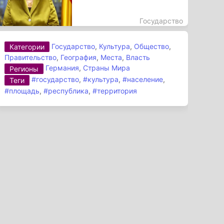
Государство
Государство
,
Культура
,
Общество
,
Категории
Правительство
,
География
,
Места
,
Власть
Германия
,
Страны Мира
Регионы
#государство
,
#культура
,
#население
,
Теги
#площадь
,
#республика
,
#территория