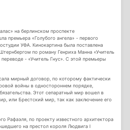
алас» на берлинском проспекте
а премьера «Голубого ангела» - первого
ностудии УФА. Кинокартина была поставлена
тернбергом по роману Генриха Манна «Учитель
м переводе - «Учитель Гнус». С этой премьеры
ала мирный договор, по которому фактически
ровой войны в одностороннем порядке,
обязательства. Этот сепаратный мир вошел в
р, или Брестский мир, так как заключение его
го Рафаэля, по проекту известного архитектора
ошедшего на престол короля Людвига I