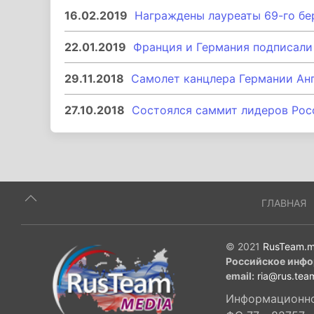
16.02.2019
Награждены лауреаты 69-го бе
22.01.2019
Франция и Германия подписали 
29.11.2018
Самолет канцлера Германии Ан
27.10.2018
Состоялся саммит лидеров Рос
ГЛАВНАЯ
© 2021
RusTeam.m
Российское инфо
email:
ria@rus.tea
Информационное