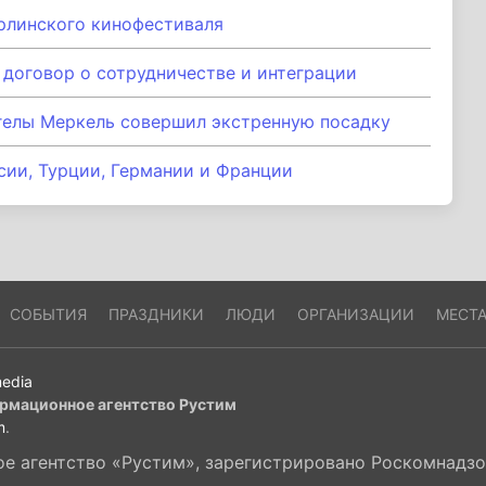
рлинского кинофестиваля
договор о сотрудничестве и интеграции
гелы Меркель совершил экстренную посадку
сии, Турции, Германии и Франции
СОБЫТИЯ
ПРАЗДНИКИ
ЛЮДИ
ОРГАНИЗАЦИИ
МЕСТ
edia
рмационное агентство Рустим
m
.
 агентство «Рустим», зарегистрировано Роскомнадзор