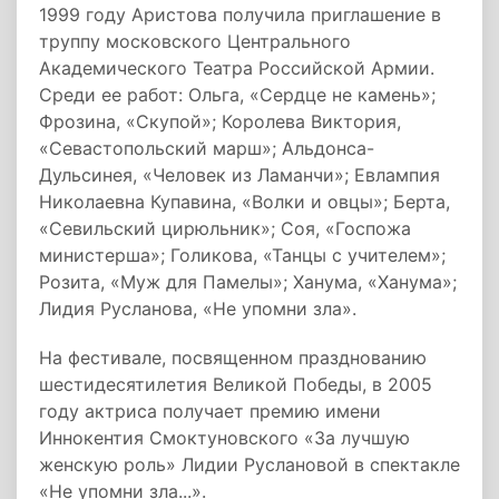
1999 году Аристова получила приглашение в
труппу московского Центрального
Академического Театра Российской Армии.
Среди ее работ: Ольга, «Сердце не камень»;
Фрозина, «Скупой»; Королева Виктория,
«Севастопольский марш»; Альдонса-
Дульсинея, «Человек из Ламанчи»; Евлампия
Николаевна Купавина, «Волки и овцы»; Берта,
«Севильский цирюльник»; Соя, «Госпожа
министерша»; Голикова, «Танцы с учителем»;
Розита, «Муж для Памелы»; Ханума, «Ханума»;
Лидия Русланова, «Не упомни зла».
На фестивале, посвященном празднованию
шестидесятилетия Великой Победы, в 2005
году актриса получает премию имени
Иннокентия Смоктуновского «За лучшую
женскую роль» Лидии Руслановой в спектакле
«Не упомни зла...».