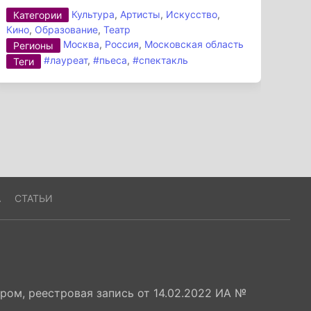
Культура
,
Артисты
,
Искусство
,
Категории
Кино
,
Образование
,
Театр
Москва
,
Россия
,
Московская область
Регионы
#лауреат
,
#пьеса
,
#спектакль
Теги
А
СТАТЬИ
ом, реестровая запись от 14.02.2022 ИА №