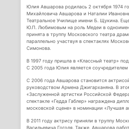
Юлия Авшарова родилась 2 октября 1974 го
Михайловича Авшарова и Наталии Ивановны
Театральное Училище имени Б. Щукина. Еще
Ю.П. Любимовым на роль Медеи в одноимен
принята в труппу Московского театра драмы
параллельно участвуя в спектаклях Москов
Симонова.
В 1997 году пришла в «Классный театр» по
С 2005 года Юлия является соучредителем 
С 2006 года Авшарова становится актрисо
руководством Армена Джигарханяна. В этом
«Заслуженной артистки Российской Федерац
спектакле «Гедда Габлер» награждена дипл
московской сцене» в номинации «Лучшая а
В 2011 году актрису приняли в труппу Мос
Васильевича Гоголя. Также, Авшарова рабо