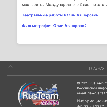
мастерства Международного Славянского и
Театральные работы Юлии Авшаровой
Фильмография Юлии Авшаровой
ГЛАВНАЯ
© 2021
RusTeam.m
Российское инфо
email:
ria@rus.tea
Информационное
ФС 77 - 82757,