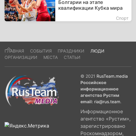
Болгарии на этапе
квалификации Кубка мира
Спорт
ГЛАВНАЯ
СОБЫТИЯ
ПРАЗДНИКИ
ЛЮДИ
ОРГАНИЗАЦИИ
МЕСТА
СТАТЬИ
© 2021
RusTeam.media
Российское
информационное
агентство Рустим
email:
ria@rus.team
.
Информационное
агентство «Рустим»,
зарегистрировано
Роскомнадзором,