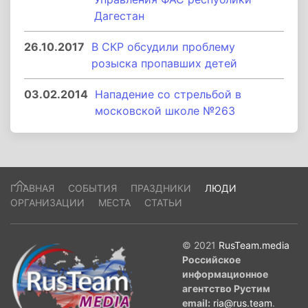
Дагестан
26.10.2017
В СКР обсудили проблему
розыска пропавших детей
03.02.2014
Нападение со стрельбой в
московской школе №263
ГЛАВНАЯ
СОБЫТИЯ
ПРАЗДНИКИ
ЛЮДИ
ОРГАНИЗАЦИИ
МЕСТА
СТАТЬИ
© 2021
RusTeam.media
Российское
информационное
агентство Рустим
email:
ria@rus.team
.