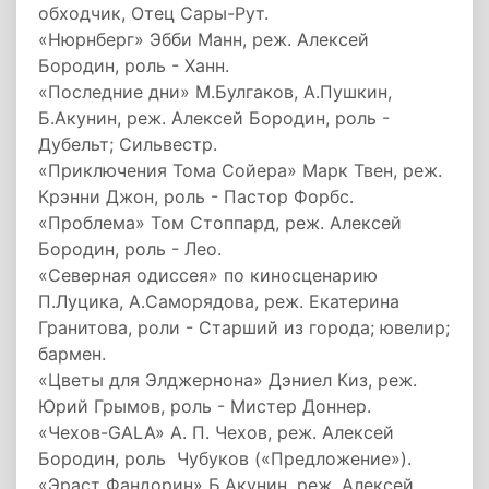
обходчик, Отец Сары-Рут.
«Нюрнберг» Эбби Манн, реж. Алексей
Бородин, роль - Ханн.
«Последние дни» М.Булгаков, А.Пушкин,
Б.Акунин, реж. Алексей Бородин, роль -
Дубельт; Сильвестр.
«Приключения Тома Сойера» Марк Твен, реж.
Крэнни Джон, роль - Пастор Форбс.
«Проблема» Том Стоппард, реж. Алексей
Бородин, роль - Лео.
«Северная одиссея» по киносценарию
П.Луцика, А.Саморядова, реж. Екатерина
Гранитова, роли - Старший из города; ювелир;
бармен.
«Цветы для Элджернона» Дэниел Киз, реж.
Юрий Грымов, роль - Мистер Доннер.
«Чехов-GALA» А. П. Чехов, реж. Алексей
Бородин, роль Чубуков («Предложение»).
«Эраст Фандорин» Б.Акунин, реж. Алексей