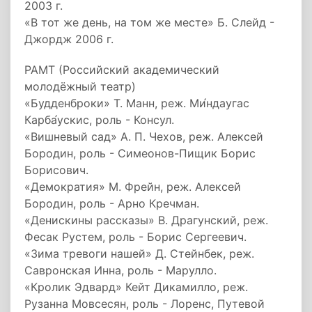
2003 г.
«В тот же день, на том же месте» Б. Слейд -
Джордж 2006 г.
РАМТ (Российский академический
молодёжный театр)
«Будденброки» Т. Манн, реж. Ми́ндаугас
Карба́ускис, роль - Консул.
«Вишневый сад» А. П. Чехов, реж. Алексей
Бородин, роль - Симеонов-Пищик Борис
Борисович.
«Демократия» М. Фрейн, реж. Алексей
Бородин, роль - Арно Кречман.
«Денискины рассказы» В. Драгунский, реж.
Фесак Рустем, роль - Борис Сергеевич.
«Зима тревоги нашей» Д. Стейнбек, реж.
Савронская Инна, роль - Марулло.
«Кролик Эдвард» Кейт Дикамилло, реж.
Рузанна Мовсесян, роль - Лоренс, Путевой