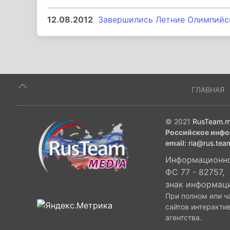
12.08.2012
Завершились Летние Олимпийск
ГЛАВНАЯ
© 2021
RusTeam.m
Российское инфо
email:
ria@rus.tea
Информационное
ФС 77 - 82757,
знак информац
При полном или ч
сайтов интеракти
агентства.