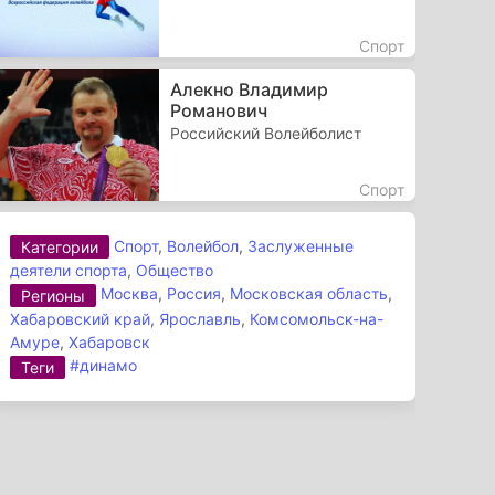
Спорт
Алекно Владимир
Романович
Российский Волейболист
Спорт
Спорт
,
Волейбол
,
Заслуженные
Категории
деятели спорта
,
Общество
Москва
,
Россия
,
Московская область
,
Регионы
Хабаровский край
,
Ярославль
,
Комсомольск-на-
Амуре
,
Хабаровск
#динамо
Теги