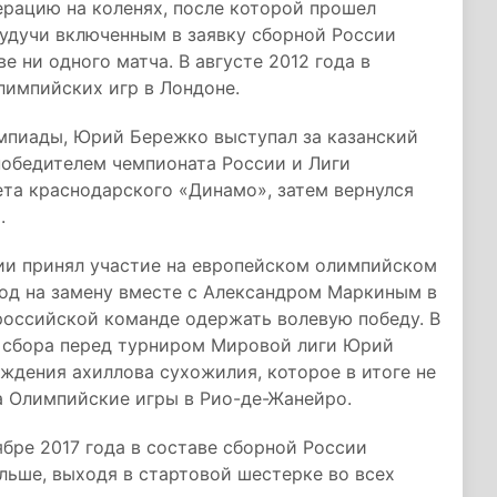
ерацию на коленях, после которой прошел
будучи включенным в заявку сборной России
ве ни одного матча. В августе 2012 года в
лимпийских игр в Лондоне.
импиады, Юрий Бережко выступал за казанский
 победителем чемпионата России и Лиги
ета краснодарского «Динамо», затем вернулся
.
сии принял участие на европейском олимпийском
ход на замену вместе с Александром Маркиным в
российской команде одержать волевую победу. В
о сбора перед турниром Мировой лиги Юрий
ждения ахиллова сухожилия, которое в итоге не
а Олимпийские игры в Рио-де-Жанейро.
бре 2017 года в составе сборной России
льше, выходя в стартовой шестерке во всех