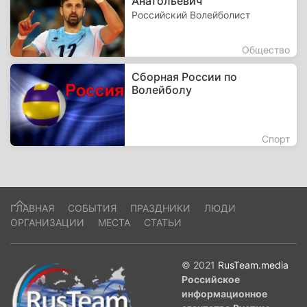
Анатольевич
Российский Волейболист
Общество
Сборная России по
Волейболу
Спорт
ГЛАВНАЯ
СОБЫТИЯ
ПРАЗДНИКИ
ЛЮДИ
ОРГАНИЗАЦИИ
МЕСТА
СТАТЬИ
© 2021
RusTeam.media
Российское
информационное