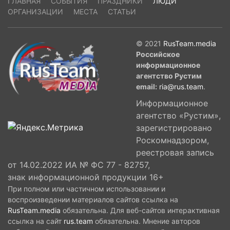
ГЛАВНАЯ
СОБЫТИЯ
ПРАЗДНИКИ
ЛЮДИ
ОРГАНИЗАЦИИ
МЕСТА
СТАТЬИ
© 2021
RusTeam.media
Российское
информационное
агентство Рустим
email:
ria@rus.team
.
Информационное
агентство «Рустим»,
зарегистрировано
Роскомнадзором,
реестровая запись
от 14.02.2022 ИА № ФС 77 - 82757,
знак информационной продукции 16+
При полном или частичном использовании и
воспроизведении материалов сайтов ссылка на
RusTeam.media
обязательна. Для веб-сайтов интерактивная
ссылка на сайт
rus.team
обязательна. Мнение авторов