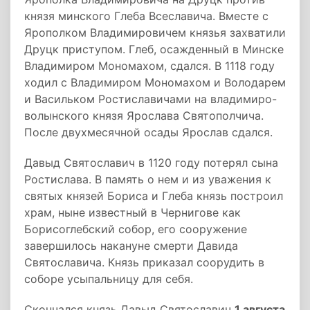
князя минского Глеба Всеславича. Вместе с
Ярополком Владимировичем князья захватили
Друцк приступом. Глеб, осажденный в Минске
Владимиром Мономахом, сдался. В 1118 году
ходил с Владимиром Мономахом и Володарем
и Васильком Ростиславичами на владимиро-
волынского князя Ярослава Святополчича.
После двухмесячной осады Ярослав сдался.
Давыд Святославич в 1120 году потерял сына
Ростислава. В память о нем и из уважения к
святых князей Бориса и Глеба князь построил
храм, ныне известный в Чернигове как
Борисоглебский собор, его сооружение
завершилось накануне смерти Давида
Святославича. Князь приказал соорудить в
соборе усыпальницу для себя.
Скончался князь Давыд Святославич
1 августа