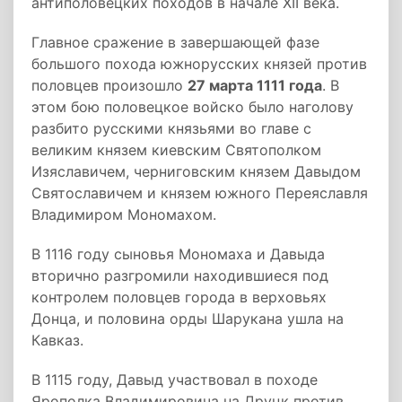
антиполовецких походов в начале XII века.
Главное сражение в завершающей фазе
большого похода южнорусских князей против
половцев произошло
27 марта 1111 года
. В
этом бою половецкое войско было наголову
разбито русскими князьями во главе с
великим князем киевским Святополком
Изяславичем, черниговским князем Давыдом
Святославичем и князем южного Переяславля
Владимиром Мономахом.
В 1116 году сыновья Мономаха и Давыда
вторично разгромили находившиеся под
контролем половцев города в верховьях
Донца, и половина орды Шарукана ушла на
Кавказ.
В 1115 году, Давыд участвовал в походе
Ярополка Владимировича на Друцк против