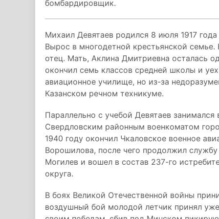
бомбардировщик.
Михаил Девятаев родился 8 июля 1917 года
Вырос в многодетной крестьянской семье. 
отец. Мать, Аклина Дмитриевна осталась о
окончил семь классов средней школы и уеха
авиационное училище, но из-за недоразуме
Казанском речном техникуме.
Параллельно с учебой Девятаев занимался в
Свердловским районным военкоматом город
1940 году окончил Чкаловское военное ав
Ворошилова, после чего продолжил службу 
Могилев и вошел в состав 237-го истребит
округа.
В боях Великой Отечественной войны прини
воздушный бой молодой летчик принял уже 
своим победам, сбив под Минском пикиру