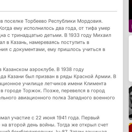
 в поселке Торбеево Республики Мордовия.
Когда ему исполнилось два года, от тифа умер
дна с тринадцатью детьми. В 1933 году Михаил
л в Казань, намереваясь поступить в
ния с документами, ему пришлось учиться в
 Казанском аэроклубе. В 1938 году
а Казани был призван в ряды Красной Армии. В
иационное училище летчиков имени Климента
в городе Торжок. Позже, перевелся в город
ельного авиационного полка Западного военного
мал участие с 22 июня 1941 года. Первый
на второй день войны. Тогда же открыл счет
ющий бомбардировщик Ju-87. Затем защищал