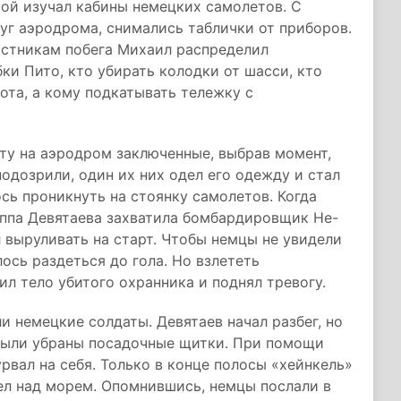
ой изучал кабины немецких самолетов. С
уг аэродрома, снимались таблички от приборов.
частникам побега Михаил распределил
бки Пито, кто убирать колодки от шасси, кто
ота, а кому подкатывать тележку с
оту на аэродром заключенные, выбрав момент,
одозрили, один их них одел его одежду и стал
сь проникнуть на стоянку самолетов. Когда
уппа Девятаева захватила бомбардировщик He-
л выруливать на старт. Чтобы немцы не увидели
ось раздеться до гола. Но взлететь
л тело убитого охранника и поднял тревогу.
и немецкие солдаты. Девятаев начал разбег, но
е были убраны посадочные щитки. При помощи
рвал на себя. Только в конце полосы «хейнкель»
ел над морем. Опомнившись, немцы послали в