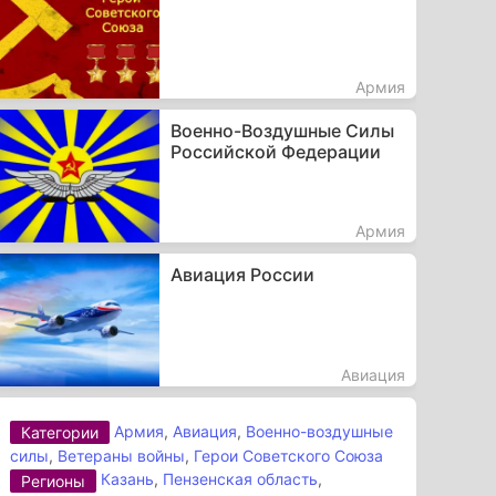
Армия
Военно-Воздушные Силы
Российской Федерации
Армия
Авиация России
Авиация
Армия
,
Авиация
,
Военно-воздушные
Категории
силы
,
Ветераны войны
,
Герои Советского Союза
Казань
,
Пензенская область
,
Регионы