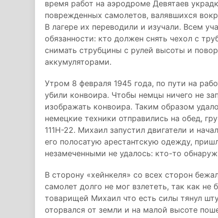
время работ на аэродроме Девятаев украдк
поврежденных самолетов, валявшихся вокр
В лагере их переводили и изучали. Всем у
обязанности: кто должен снять чехол с тру
снимать струбцины с рулей высоты и повор
аккумуляторами.
Утром 8 февраля 1945 года, по пути на раб
убили конвоира. Чтобы немцы ничего не зап
изображать конвоира. Таким образом удало
немецкие техники отправились на обед, гр
111H-22. Михаил запустил двигатели и нача
его полосатую арестантскую одежду, пришл
незамеченными не удалось: кто-то обнаружи
В сторону «хейнкеля» со всех сторон бежал
самолет долго не мог взлететь, так как н
товарищей Михаил что есть силы тянул шту
оторвался от земли и на малой высоте пош