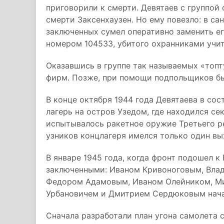
приговорили к смерти. Девятаев с группой
смерти Заксенхаузен. Но ему повезло: в са
заключенных сумел оперативно заменить ег
номером 104533, убитого охранниками учи
Оказавшись в группе так называемых «топт
фирм. Позже, при помощи подпольщиков бы
В конце октября 1944 года Девятаева в сос
лагерь на остров Узедом, где находился с
испытывалось ракетное оружие Третьего ре
узников концлагеря имелся только один вы
В январе 1945 года, когда фронт подошел к
заключенными: Иваном Кривоноговым, Вла
Федором Адамовым, Иваном Олейником, М
Урбановичем и Дмитрием Сердюковым начал
Сначала разработали план угона самолета 