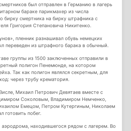
 смертников был отправлен в Германию в лагерь
нитарном бараке парикмахер из числа
о бирку смертника на бирку штрафника с
теля Григория Степановича Никитенко.
унов», пленник разнашивал обувь немецких
л переведен из штрафного барака в обычный.
таве группы из 1500 заключенных отправили в
екретный полигон Пенемюнде, на котором
йха. Так как полигон являлся секретным, для
ход: через трубу крематория.
 Висле, Михаил Петрович Девятаев вместе с
димиром Соколовым, Владимиром Немченко,
ихаилом Емецом, Петром Кутергиным, Николаем
 готовить побег.
с аэродрома, находившегося рядом с лагерем. Во