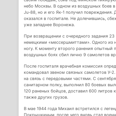
небо Москвы. В одном из воздушных боев в
Ju-88, но и его Як-1 получил повреждения
оказался в госпитале. Не долечившись, сбе
уже западнее Воронежа.
При возвращении с очередного задания 23 
немецкими «мессершмиттами». Одного из ни
ногу. К моменту второго ранения опытный 
воздушных боях сбил лично 9 самолетов вр
После госпиталя врачебная комиссия опред
командовал звеном связных самолетов У-2
на связь с передовыми частями. С сентября
санитарном полку, выполнил 80 боевых вы
120 раненых бойцов, доставил 600 литров 
также других грузов.
В мае 1944 года Михаил встретился с леге
Покрышкиным, после чего вновь стал воен