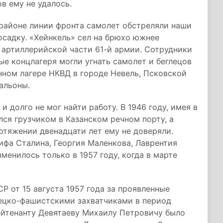
в ему не удалось.
В районе линии фронта самолет обстреляли наши
садку. «Хейнкель» сел на брюхо южнее
 артиллерийской части 61-й армии. Сотрудники
ые концлагеря могли угнать самолет и беглецов
нном лагере НКВД в городе Невель, Псковской
альоны.
и долго не мог найти работу. В 1946 году, имея в
лся грузчиком в Казанском речном порту, а
отяжении двенадцати лет ему не доверяли.
фа Сталина, Георгия Маленкова, Лаврентия
менилось только в 1957 году, когда в марте
 от 15 августа 1957 года за проявленные
мецко-фашистскими захватчиками в период
йтенанту Девятаеву Михаилу Петровичу было