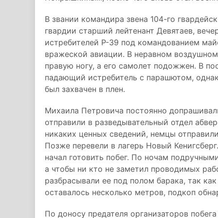
В звании командира звена 104-го гвардейс
гвардии старший лейтенант Девятаев, вече
истребителей P-39 под командованием май
вражеской авиации. В неравном воздушном 
правую ногу, а его самолет подожжен. В п
падающий истребитель с парашютом, однак
был захвачен в плен.
Михаила Петровича постоянно допрашивали
отправили в разведывательный отдел абвер
никаких ценных сведений, немцы отправили
Позже перевели в лагерь Новый Кенигсберг.
начал готовить побег. По ночам подручным
а чтобы ни кто не заметил проводимых раб
разбрасывали ее под полом барака, так как
оставалось несколько метров, подкоп обна
По доносу предателя организаторов побега