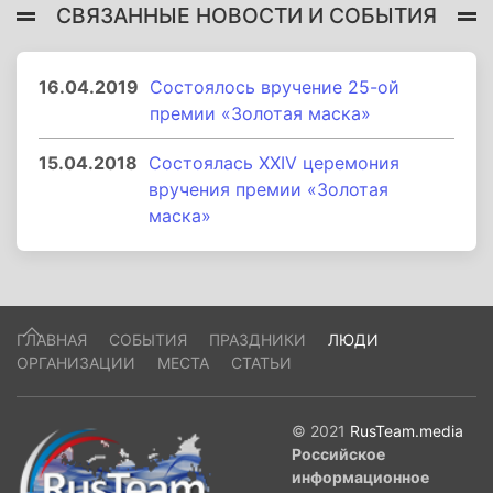
СВЯЗАННЫЕ НОВОСТИ И СОБЫТИЯ
16.04.2019
Состоялось вручение 25-ой
премии «Золотая маска»
15.04.2018
Состоялась XXIV церемония
вручения премии «Золотая
маска»
ГЛАВНАЯ
СОБЫТИЯ
ПРАЗДНИКИ
ЛЮДИ
ОРГАНИЗАЦИИ
МЕСТА
СТАТЬИ
© 2021
RusTeam.media
Российское
информационное