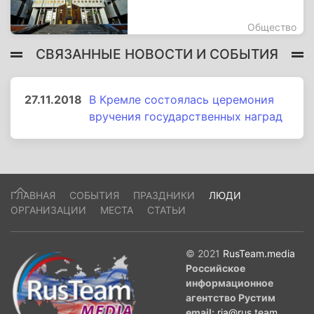
Общество
СВЯЗАННЫЕ НОВОСТИ И СОБЫТИЯ
27.11.2018
В Кремле состоялась церемония
вручения государственных наград
ГЛАВНАЯ
СОБЫТИЯ
ПРАЗДНИКИ
ЛЮДИ
ОРГАНИЗАЦИИ
МЕСТА
СТАТЬИ
© 2021
RusTeam.media
Российское
информационное
агентство Рустим
email:
ria@rus.team
.