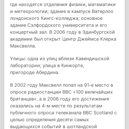
где находятся отделения физики, математики
и метеорологии; здание в кампусе Ватерлоо
лондонского Кингс-колледжа; основное
здание Сэлфордского университета и его
концертный зал. В 2006 году в Эдинбургской
академии был открыт Центр Джеймса Клерка
Максвелла.
Улицы: одна из улиц вблизи Кавендишской
лаборатории; улица в Кинкорте,
пригороде Абердина.
В 2002 году Максвелл попал на 91-е место в
опросе радиостанции BBC «100 величайших
британцев», а в 2006 году его достижения
оказались на 4-м месте по результатам
публичного опроса телеканала BBC Scotland с
целью определения десяти самых
выдающихся событий в шотландской