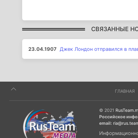
СВЯЗАННЫЕ Н
23.04.1907
Джек Лондон отправился в пла
ГЛАВНАЯ
© 2021
RusTeam.m
Российское инфо
email:
ria@rus.tea
Информационное