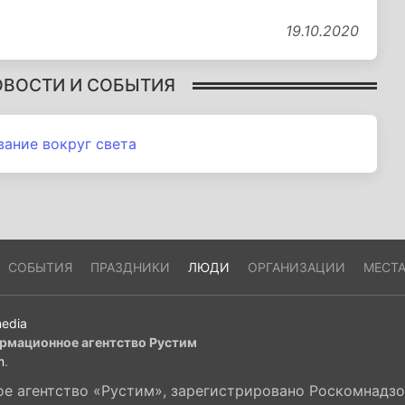
19.10.2020
ОВОСТИ И СОБЫТИЯ
вание вокруг света
СОБЫТИЯ
ПРАЗДНИКИ
ЛЮДИ
ОРГАНИЗАЦИИ
МЕСТ
edia
рмационное агентство Рустим
m
.
 агентство «Рустим», зарегистрировано Роскомнадзор