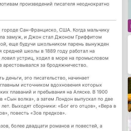
 мотивам произведений писателя неоднократно
в городе Сан-Франциско, США. Когда мальчику
шла замуж, и Джон стал Джоном Гриффитом
той, еще будучи школьником парень вынужден
я средней школы в 1889 году работал на
, ловил устриц, ходил в море на промысловом
аз арестовывался за бродяжничество.
ь деньги, это писательство, начинает
, главным источником вдохновения которых
ких плаваний и пребывания на Аляске. В 1900
в «Сын волка», а затем Лондон выпускал по две
лет. Выходят сборники: «Бог его отцов», «Вера в
ов», повесть «Зов предков».
зов, более двадцати романов и повестей, а