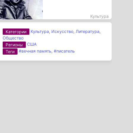
Культура
Культура
,
Искусство
,
Литература
,
Категории
Общество
США
Регионы
#вечная память
,
#писатель
Теги