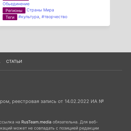
Обьединение
Страны Мира
Регионы
#культура
,
#творчество
Теги
А
СТАТЬИ
ом, реестровая запись от 14.02.2022 ИА №
 ссылка на
RusTeam.media
обязательна. Для веб-
икаций может не совпадать с позицией редакции