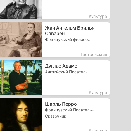
Культура
Жан Антельм Брилья-
Саварен
Французский философ
Гастрономия
Дуглас Адамс
Английский Писатель
Культура
Шарль Перро
Французский Писатель-
Сказочник
Культура