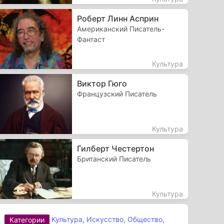
Роберт Линн Асприн
Американский Писатель-
Фантаст
Культура
Виктор Гюго
Французский Писатель
Культура
Гилберт Честертон
Британский Писатель
Культура
Культура
,
Искусство
,
Общество
,
Категории