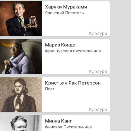
Харуки Мураками
Японский Писатель
Культура
Мариз Конде
Французская писательница
Культура
Кристьян Яак Петерсон
Поэт
Культура
Минна Кант
Финская Писательница