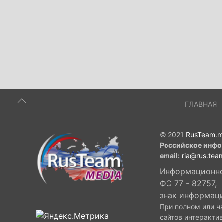
ГЛАВНАЯ
© 2021
RusTeam.m
Российское инфо
email:
ria@rus.tea
Информационное
ФС 77 - 82757,
знак информац
При полном или ч
сайтов интеракти