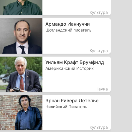
Культура
Армандо Ианнуччи
Шотландский писатель
Культура
Уильям Крафт Брумфилд
Американский Историк
Наука
Эрнан Ривера Летелье
Чилийский Писатель
Культура