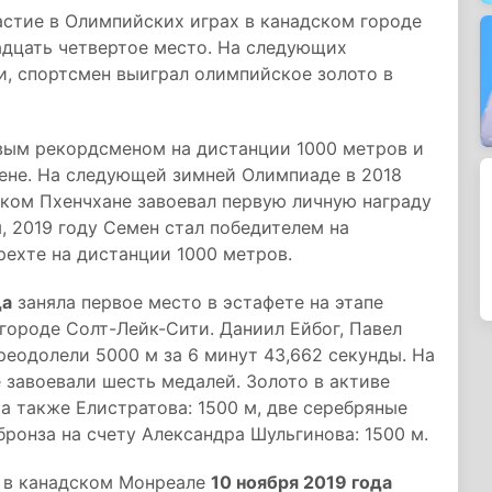
частие в Олимпийских играх в канадском городе
вадцать четвертое место. На следующих
и, спортсмен выиграл олимпийское золото в
овым рекордсменом на дистанции 1000 метров и
дене. На следующей зимней Олимпиаде в 2018
ском Пхенчхане завоевал первую личную награду
 2019 году Семен стал победителем на
ехте на дистанции 1000 метров.
да
заняла первое место в эстафете на этапе
городе Солт-Лейк-Сити. Даниил Ейбог, Павел
реодолели 5000 м за 6 минут 43,662 секунды. На
 завоевали шесть медалей. Золото в активе
а также Елистратова: 1500 м, две серебряные
 бронза на счету Александра Шульгинова: 1500 м.
у в канадском Монреале
10 ноября 2019 года