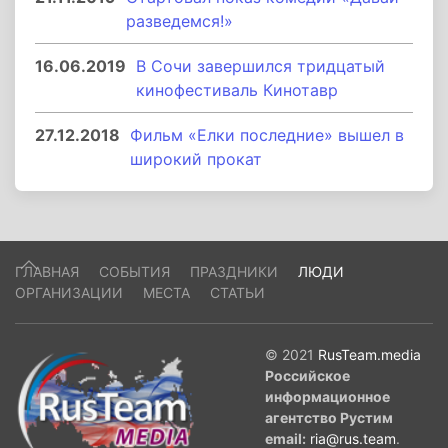
разведемся!»
16.06.2019
В Сочи завершился тридцатый
кинофестиваль Кинотавр
27.12.2018
Фильм «Елки последние» вышел в
широкий прокат
ГЛАВНАЯ
СОБЫТИЯ
ПРАЗДНИКИ
ЛЮДИ
ОРГАНИЗАЦИИ
МЕСТА
СТАТЬИ
© 2021
RusTeam.media
Российское
информационное
агентство Рустим
email:
ria@rus.team
.