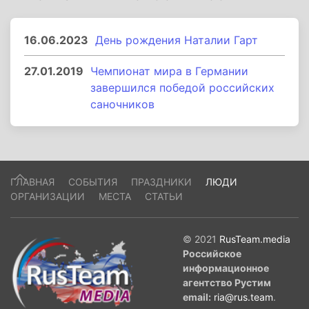
16.06.2023
День рождения Наталии Гарт
27.01.2019
Чемпионат мира в Германии
завершился победой российских
саночников
ГЛАВНАЯ
СОБЫТИЯ
ПРАЗДНИКИ
ЛЮДИ
ОРГАНИЗАЦИИ
МЕСТА
СТАТЬИ
© 2021
RusTeam.media
Российское
информационное
агентство Рустим
email:
ria@rus.team
.