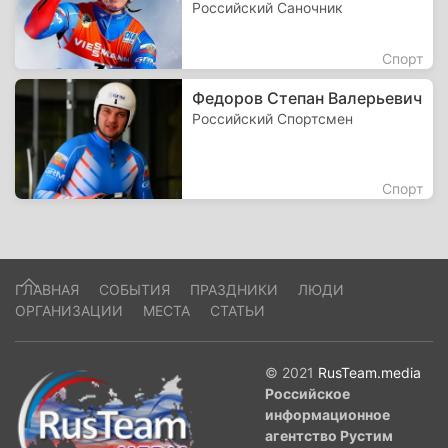
Российский Саночник
Спорт
Федоров Степан Валерьевич
Российский Спортсмен
Спорт
ГЛАВНАЯ
СОБЫТИЯ
ПРАЗДНИКИ
ЛЮДИ
ОРГАНИЗАЦИИ
МЕСТА
СТАТЬИ
© 2021
RusTeam.media
Российское
информационное
агентство Рустим