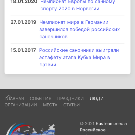
18.01.2020
Чемпионат Европы по санному
спорту 2020 в Норвегии
27.01.2019
Чемпионат мира в Германии
завершился победой российских
саночников
15.01.2017
Российские саночники выиграли
эстафету этапа Кубка Мира в
Латвии
ГЛАВНАЯ
СОБЫТИЯ
ПРАЗДНИКИ
ЛЮДИ
ОРГАНИЗАЦИИ
МЕСТА
СТАТЬИ
© 2021
RusTeam.media
Российское