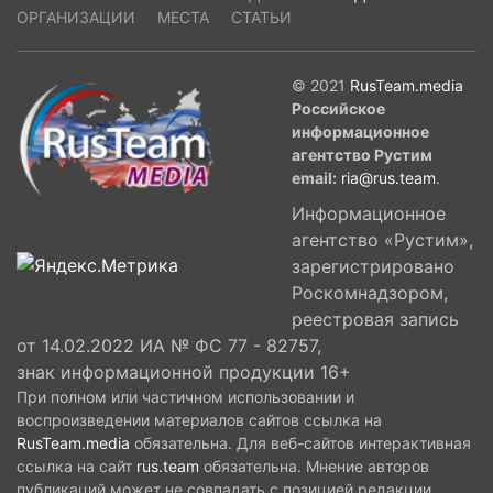
ОРГАНИЗАЦИИ
МЕСТА
СТАТЬИ
© 2021
RusTeam.media
Российское
информационное
агентство Рустим
email:
ria@rus.team
.
Информационное
агентство «Рустим»,
зарегистрировано
Роскомнадзором,
реестровая запись
от 14.02.2022 ИА № ФС 77 - 82757,
знак информационной продукции 16+
При полном или частичном использовании и
воспроизведении материалов сайтов ссылка на
RusTeam.media
обязательна. Для веб-сайтов интерактивная
ссылка на сайт
rus.team
обязательна. Мнение авторов
публикаций может не совпадать с позицией редакции