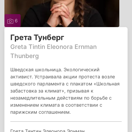
6
Грета Тунберг
Greta Tintin Eleonora Ernman
Thunberg
Шведская школьница. Экологический
активист. Устраивала акции протеста возле
шведского парламента с плакатом «Школьная
забастовка за климат», призывая к
незамедлительным действиям по борьбе с
изменением климата в соответствии с
парижским соглашением.
Грета Тинтин Элеонора Эрнман