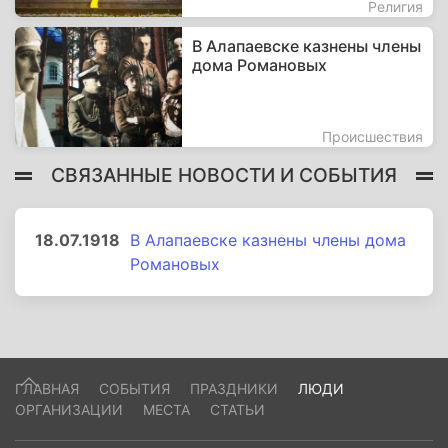
Религия
В Алапаевске казнены члены
дома Романовых
Происшествия
СВЯЗАННЫЕ НОВОСТИ И СОБЫТИЯ
18.07.1918
В Алапаевске казнены члены дома
Романовых
ГЛАВНАЯ
СОБЫТИЯ
ПРАЗДНИКИ
ЛЮДИ
ОРГАНИЗАЦИИ
МЕСТА
СТАТЬИ