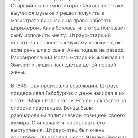
Старший сын композитора - Иоганн все-таки
выучился музыке и решил получить в
магистрате лицензию на право работать
дирижером. Анна боялась, что отец помешает
сыну исполнить мечту. Штраус-старший
испытывал ревность к чужому успеху - даже
если речь шла о сыне. Анна подала на развод.
Рассвирепевший Иоганн-старший женился на
Эмилии и лишил наследства детей первой
жены.
В 1848 году произошла революция. Штраус
поддерживал Габсбургов и даже написал в их
честь «Марш Радецкого». Его сын оказался на
стороне повстанцев. Венцы были
разочарованы политической позицией своего
кумира. Они начали игнорировать его
выступления. Штраус-отец был очень
расстроен. Он заболел и слег. Эмилия бросила