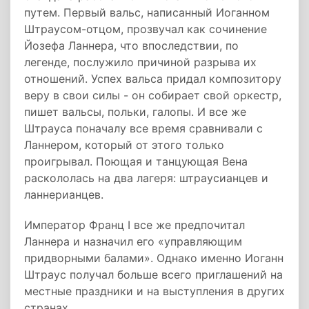
путем. Первый вальс, написанный Иоганном
Штраусом-отцом, прозвучал как сочинение
Йозефа Ланнера, что впоследствии, по
легенде, послужило причиной разрыва их
отношений. Успех вальса придал композитору
веру в свои силы - он собирает свой оркестр,
пишет вальсы, польки, галопы. И все же
Штрауса поначалу все время сравнивали с
Ланнером, который от этого только
проигрывал. Поющая и танцующая Вена
раскололась на два лагеря: штраусианцев и
ланнерианцев.
Император Франц I все же предпочитал
Ланнера и назначил его «управляющим
придворными балами». Однако именно Иоганн
Штраус получал больше всего приглашений на
местные праздники и на выступления в других
странах.