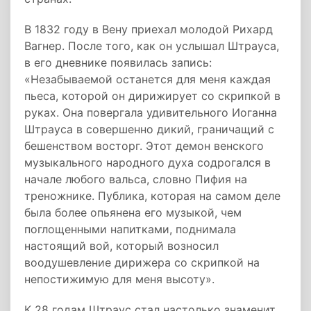
В 1832 году в Вену приехал молодой Рихард
Вагнер. После того, как он услышал Штрауса,
в его дневнике появилась запись:
«Незабываемой останется для меня каждая
пьеса, которой он дирижирует со скрипкой в
руках. Она повергала удивительного Иоганна
Штрауса в совершенно дикий, граничащий с
бешенством восторг. Этот демон венского
музыкального народного духа содрогался в
начале любого вальса, словно Пифия на
треножнике. Публика, которая на самом деле
была более опьянена его музыкой, чем
поглощенными напитками, поднимала
настоящий вой, который возносил
воодушевление дирижера со скрипкой на
непостижимую для меня высоту».
К 28 годам Штраус стал настолько знаменит,