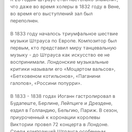
что даже во время холеры в 1832 году в Вене,
во время его выступлений зал был
переполнен.
В 1833 году началось триумфальное шествие
музыки Штрауса по Европе. Композитор был
первым, кто представил миру танцевальную
музыку - до Штрауса как искусство ее не
воспринимали. Лондонские музыкальные
критики называли его «Моцартом вальсов»,
«Бетховеном котильонов», «Паганини
галопов», «Россини попурри».
В 1833 - 1838 годах Иоганн гастролировал в
Будапеште, Берлине, Лейпциге и Дрездене,
ездил в Голландию, Бельгию, Париж. В сезон,
приуроченный к коронации королевы
Виктории провел 72 концерта в Лондоне.
Среди композиций Штрауса особенным